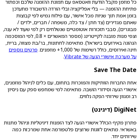
כל מוזמן מקבל הודעת וואטסאפ עם תמונת ההזמנה שלכם וכפתור
פתיחת ההזמנה — בלי אפליקציה ובלי הורדה הדשבורד מתעדכן
בזמן אמת תוך שניות מכל אישור, עם פילוח גמיש לפי קבוצות
שאתם מגדירים (צד חתן / צד כלה, משפחה / חברים, ילדים /
מבוגרים), סבבי תזכורות אוטומטיים שנשלחים רק למי שעוד לא ענה,
וצפי מנות מובנה לקייטרינג (מספר המאשרים × 0.8, לפי המוסכמה
הנהוגה באירועים בישראל). מתאימה לחתונות, בר/בת מצווה, ברית,
חינה ואירוסים, כולל רשימות של 1,000+ מוזמנים.
פרטים נוספים
על מערכת אישורי הגעה של Vibrate
.
Save The Date
אחת החברות הוותיקות והמוכרות בתחום, עם כלים לניהול מוזמנים,
אישורי הגעה וסידורי הושבה. מתאימה למי שמחפש ספק עם ניסיון
רב ומגוון שירותי הפקה נלווים.
DigiNet (דיגינט)
פתרון מקיף הכולל אישורי הגעה לצד הזמנות דיגיטליות וניהול מתנות
באשראי. מתאים לזוגות שרוצים פלטפורמה אחת שמרכזת כמה
שירותים יחד.