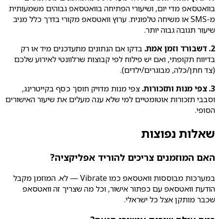
בוואטסאפ מדי יום, ושיעורי הפתיחה בוואטסאפ גבוהים משמעותית
מ-SMS או משיחה טלפונית. ערוץ וואטסאפ מקורי בדרך כלל מניב
שיעור תגובה גבוה יותר.
2. דשבורד וזמן אמת.
בדקו אם הנתונים מתעדכנים מיד או רק
בדיווח תקופתי, ואם יש פילוח לפי קבוצות שרלוונטי לאירוע שלכם
(צד חתן/כלה, מבוגרים/ילדים).
3. צפי מנות ותזכורות.
צפי מנות מדויק חוסך כסף בקייטרינג,
וסבבי תזכורות אוטומטיים למי שלא ענה מעלים את שיעור האישורים
הסופי.
שאלות נפוצות
האם המוזמנים צריכים להוריד אפליקציה?
במערכות מבוססות וואטסאפ כמו Vibrate — לא. המוזמן מקבל
הודעת וואטסאפ עם כפתור אישור, וכל מה שצריך זה וואטסאפ
שכבר מותקן אצל כל ישראלי.